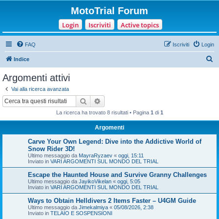
MotoTrial Forum
Login
Iscriviti
Active topics
FAQ
Iscriviti
Login
C
Indice
e
Argomenti attivi
r
Vai alla ricerca avanzata
c
Cerca
Ricerca avanzata
a
La ricerca ha trovato 8 risultati • Pagina
1
di
1
Argomenti
Carve Your Own Legend: Dive into the Addictive World of
Snow Rider 3D!
Ultimo messaggio da
MayraRyzaev
«
oggi, 15:11
Inviato in
VARI ARGOMENTI SUL MONDO DEL TRIAL
Escape the Haunted House and Survive Granny Challenges
Ultimo messaggio da
JayikoVikelan
«
oggi, 5:05
Inviato in
VARI ARGOMENTI SUL MONDO DEL TRIAL
Ways to Obtain Helldivers 2 Items Faster – U4GM Guide
Ultimo messaggio da
Jimekalmiya
«
05/08/2026, 2:38
Inviato in
TELAIO E SOSPENSIONI