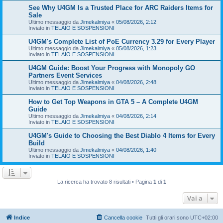
See Why U4GM Is a Trusted Place for ARC Raiders Items for
Sale
Ultimo messaggio da
Jimekalmiya
«
05/08/2026, 2:12
Inviato in
TELAIO E SOSPENSIONI
U4GM's Complete List of PoE Currency 3.29 for Every Player
Ultimo messaggio da
Jimekalmiya
«
05/08/2026, 1:23
Inviato in
TELAIO E SOSPENSIONI
U4GM Guide: Boost Your Progress with Monopoly GO
Partners Event Services
Ultimo messaggio da
Jimekalmiya
«
04/08/2026, 2:48
Inviato in
TELAIO E SOSPENSIONI
How to Get Top Weapons in GTA 5 – A Complete U4GM
Guide
Ultimo messaggio da
Jimekalmiya
«
04/08/2026, 2:14
Inviato in
TELAIO E SOSPENSIONI
U4GM's Guide to Choosing the Best Diablo 4 Items for Every
Build
Ultimo messaggio da
Jimekalmiya
«
04/08/2026, 1:40
Inviato in
TELAIO E SOSPENSIONI
La ricerca ha trovato 8 risultati • Pagina
1
di
1
Vai a
Indice
Cancella cookie
Tutti gli orari sono
UTC+02:00