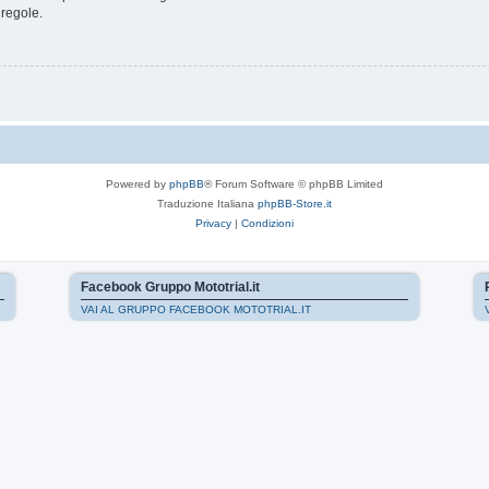
 regole.
Powered by
phpBB
® Forum Software © phpBB Limited
Traduzione Italiana
phpBB-Store.it
Privacy
|
Condizioni
Facebook Gruppo Mototrial.it
VAI AL GRUPPO FACEBOOK MOTOTRIAL.IT