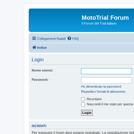
MotoTrial Forum
Il Forum del Trial italiano
Collegamenti Rapidi
FAQ
Indice
Login
Nome utente:
Password:
Ho dimenticato la password
Rispedisci l’email di attivazione
Ricordami
Nascondi il mio stato per questa
ISCRIVITI
Per eseguire il login devi essere registrato. La registrazione r