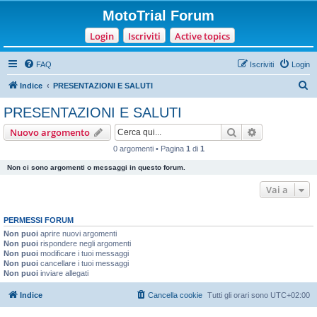
MotoTrial Forum
Login
Iscriviti
Active topics
FAQ
Iscriviti
Login
C
Indice
PRESENTAZIONI E SALUTI
e
PRESENTAZIONI E SALUTI
r
Cerca
Ricerca avan
Nuovo argomento
c
0 argomenti • Pagina
1
di
1
a
Non ci sono argomenti o messaggi in questo forum.
Vai a
PERMESSI FORUM
Non puoi
aprire nuovi argomenti
Non puoi
rispondere negli argomenti
Non puoi
modificare i tuoi messaggi
Non puoi
cancellare i tuoi messaggi
Non puoi
inviare allegati
Indice
Cancella cookie
Tutti gli orari sono
UTC+02:00