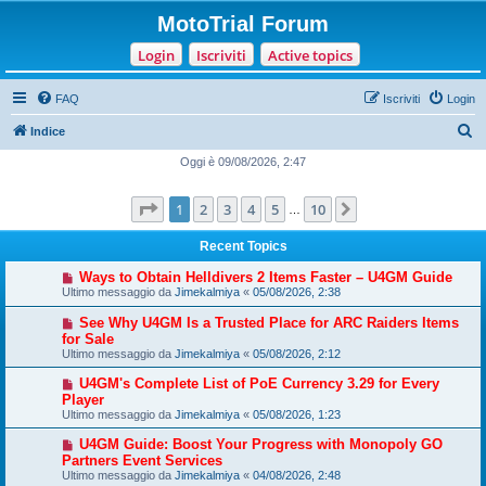
MotoTrial Forum
Login
Iscriviti
Active topics
FAQ
Iscriviti
Login
C
Indice
e
Oggi è 09/08/2026, 2:47
r
Pagina
1
di
10
1
2
3
4
5
10
Prossimo
c
…
a
Recent Topics
Ways to Obtain Helldivers 2 Items Faster – U4GM Guide
Ultimo messaggio da
Jimekalmiya
«
05/08/2026, 2:38
See Why U4GM Is a Trusted Place for ARC Raiders Items
for Sale
Ultimo messaggio da
Jimekalmiya
«
05/08/2026, 2:12
U4GM's Complete List of PoE Currency 3.29 for Every
Player
Ultimo messaggio da
Jimekalmiya
«
05/08/2026, 1:23
U4GM Guide: Boost Your Progress with Monopoly GO
Partners Event Services
Ultimo messaggio da
Jimekalmiya
«
04/08/2026, 2:48