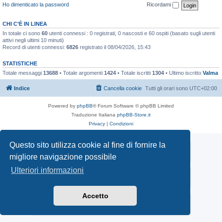
Ho dimenticato la password
Ricordami
CHI C’È IN LINEA
In totale ci sono
60
utenti connessi : 0 registrati, 0 nascosti e 60 ospiti (basato sugli utenti
attivi negli ultimi 10 minuti)
Record di utenti connessi:
6826
registrato il 08/04/2026, 15:43
STATISTICHE
Totale messaggi
13688
• Totale argomenti
1424
• Totale iscritti
1304
• Ultimo iscritto
Valma
Indice
Cancella cookie
Tutti gli orari sono
UTC+02:00
Powered by
phpBB
® Forum Software © phpBB Limited
Traduzione Italiana
phpBB-Store.it
Privacy
|
Condizioni
Questo sito utilizza cookie al fine di fornire la
Mototrial.it
migliore navigazione possibile
TORNA ALLA HOME PAGE DI MOTOTRIAL.IT
Ulteriori informazioni
Facebook Gruppo Mototrial.it
VAI AL GRUPPO FACEBOOK MOTOTRIAL.IT
Accetto
PAGINA FACEBOOK
VAI ALLA PAGINA FACEBOOK MOTOTRIAL UFFICIALE