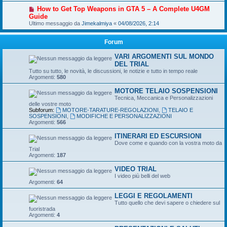
How to Get Top Weapons in GTA 5 – A Complete U4GM
Guide
Ultimo messaggio da
Jimekalmiya
«
04/08/2026, 2:14
Forum
VARI ARGOMENTI SUL MONDO
DEL TRIAL
Tutto su tutto, le novità, le discussioni, le notizie e tutto in tempo reale
Argomenti:
580
MOTORE TELAIO SOSPENSIONI
Tecnica, Meccanica e Personalizzazioni
delle vostre moto
Subforum:
MOTORE-TARATURE-REGOLAZIONI
,
TELAIO E
SOSPENSIONI
,
MODIFICHE E PERSONALIZZAZIONI
Argomenti:
566
ITINERARI ED ESCURSIONI
Dove come e quando con la vostra moto da
Trial
Argomenti:
187
VIDEO TRIAL
I video più belli del web
Argomenti:
64
LEGGI E REGOLAMENTI
Tutto quello che devi sapere o chiedere sul
fuoristrada
Argomenti:
4