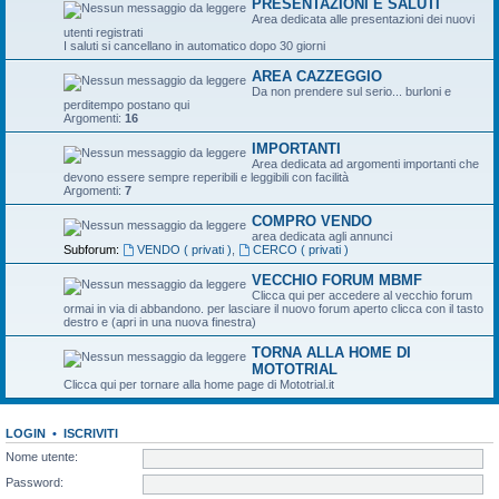
PRESENTAZIONI E SALUTI
Area dedicata alle presentazioni dei nuovi
utenti registrati
I saluti si cancellano in automatico dopo 30 giorni
AREA CAZZEGGIO
Da non prendere sul serio... burloni e
perditempo postano qui
Argomenti:
16
IMPORTANTI
Area dedicata ad argomenti importanti che
devono essere sempre reperibili e leggibili con facilità
Argomenti:
7
COMPRO VENDO
area dedicata agli annunci
Subforum:
VENDO ( privati )
,
CERCO ( privati )
VECCHIO FORUM MBMF
Clicca qui per accedere al vecchio forum
ormai in via di abbandono. per lasciare il nuovo forum aperto clicca con il tasto
destro e (apri in una nuova finestra)
TORNA ALLA HOME DI
MOTOTRIAL
Clicca qui per tornare alla home page di Mototrial.it
LOGIN
•
ISCRIVITI
Nome utente:
Password: