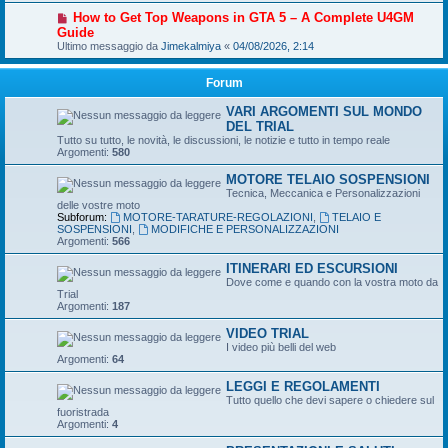
How to Get Top Weapons in GTA 5 – A Complete U4GM
Guide
Ultimo messaggio da
Jimekalmiya
«
04/08/2026, 2:14
Forum
VARI ARGOMENTI SUL MONDO
DEL TRIAL
Tutto su tutto, le novità, le discussioni, le notizie e tutto in tempo reale
Argomenti:
580
MOTORE TELAIO SOSPENSIONI
Tecnica, Meccanica e Personalizzazioni
delle vostre moto
Subforum:
MOTORE-TARATURE-REGOLAZIONI
,
TELAIO E
SOSPENSIONI
,
MODIFICHE E PERSONALIZZAZIONI
Argomenti:
566
ITINERARI ED ESCURSIONI
Dove come e quando con la vostra moto da
Trial
Argomenti:
187
VIDEO TRIAL
I video più belli del web
Argomenti:
64
LEGGI E REGOLAMENTI
Tutto quello che devi sapere o chiedere sul
fuoristrada
Argomenti:
4