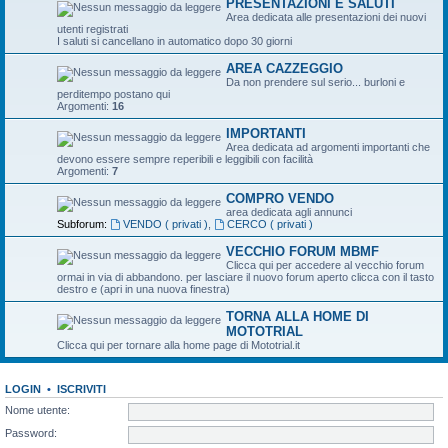
PRESENTAZIONI E SALUTI
Area dedicata alle presentazioni dei nuovi
utenti registrati
I saluti si cancellano in automatico dopo 30 giorni
AREA CAZZEGGIO
Da non prendere sul serio... burloni e
perditempo postano qui
Argomenti:
16
IMPORTANTI
Area dedicata ad argomenti importanti che
devono essere sempre reperibili e leggibili con facilità
Argomenti:
7
COMPRO VENDO
area dedicata agli annunci
Subforum:
VENDO ( privati )
,
CERCO ( privati )
VECCHIO FORUM MBMF
Clicca qui per accedere al vecchio forum
ormai in via di abbandono. per lasciare il nuovo forum aperto clicca con il tasto
destro e (apri in una nuova finestra)
TORNA ALLA HOME DI
MOTOTRIAL
Clicca qui per tornare alla home page di Mototrial.it
LOGIN
•
ISCRIVITI
Nome utente:
Password: