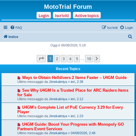
MotoTrial Forum
Login
Iscriviti
Active topics
FAQ
Iscriviti
Login
C
Indice
e
Oggi è 06/08/2026, 5:18
r
Pagina
1
di
10
1
2
3
4
5
10
Prossimo
c
…
a
Recent Topics
Ways to Obtain Helldivers 2 Items Faster – U4GM Guide
Ultimo messaggio da
Jimekalmiya
«
ieri, 2:38
See Why U4GM Is a Trusted Place for ARC Raiders Items
for Sale
Ultimo messaggio da
Jimekalmiya
«
ieri, 2:12
U4GM's Complete List of PoE Currency 3.29 for Every
Player
Ultimo messaggio da
Jimekalmiya
«
ieri, 1:23
U4GM Guide: Boost Your Progress with Monopoly GO
Partners Event Services
Ultimo messaggio da
Jimekalmiya
«
04/08/2026, 2:48