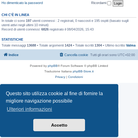
Ho dimenticato la password
Ricordami
CHI C’È IN LINEA
In totale ci sono
197
utenti connessi : 2 registrati, 0 nascosti e 195 ospiti (basato sugli
utenti attivi negli ultimi 10 minuti)
Record di utenti connessi:
6826
registrato il 08/04/2026, 15:43
STATISTICHE
Totale messaggi
13688
• Totale argomenti
1424
• Totale iscritti
1304
• Ultimo iscritto
Valma
Indice
Cancella cookie
Tutti gli orari sono
UTC+02:00
Powered by
phpBB
® Forum Software © phpBB Limited
Traduzione Italiana
phpBB-Store.it
Privacy
|
Condizioni
Questo sito utilizza cookie al fine di fornire la
Mototrial.it
migliore navigazione possibile
TORNA ALLA HOME PAGE DI MOTOTRIAL.IT
Ulteriori informazioni
Facebook Gruppo Mototrial.it
VAI AL GRUPPO FACEBOOK MOTOTRIAL.IT
Accetto
PAGINA FACEBOOK
VAI ALLA PAGINA FACEBOOK MOTOTRIAL UFFICIALE