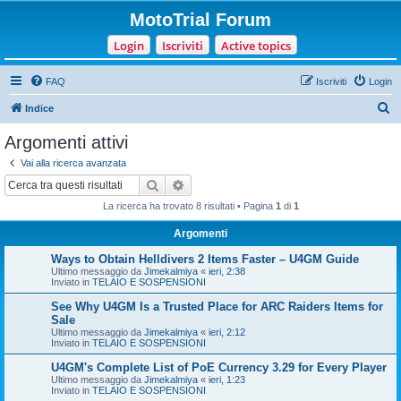
MotoTrial Forum
Login
Iscriviti
Active topics
FAQ
Iscriviti
Login
C
Indice
e
Argomenti attivi
r
Vai alla ricerca avanzata
c
Cerca
Ricerca avanzata
a
La ricerca ha trovato 8 risultati • Pagina
1
di
1
Argomenti
Ways to Obtain Helldivers 2 Items Faster – U4GM Guide
Ultimo messaggio da
Jimekalmiya
«
ieri, 2:38
Inviato in
TELAIO E SOSPENSIONI
See Why U4GM Is a Trusted Place for ARC Raiders Items for
Sale
Ultimo messaggio da
Jimekalmiya
«
ieri, 2:12
Inviato in
TELAIO E SOSPENSIONI
U4GM's Complete List of PoE Currency 3.29 for Every Player
Ultimo messaggio da
Jimekalmiya
«
ieri, 1:23
Inviato in
TELAIO E SOSPENSIONI