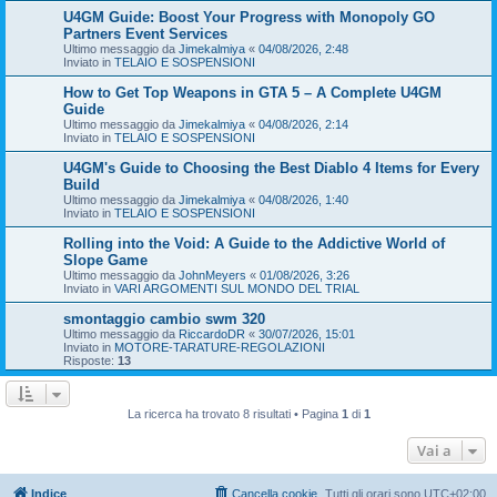
U4GM Guide: Boost Your Progress with Monopoly GO
Partners Event Services
Ultimo messaggio da
Jimekalmiya
«
04/08/2026, 2:48
Inviato in
TELAIO E SOSPENSIONI
How to Get Top Weapons in GTA 5 – A Complete U4GM
Guide
Ultimo messaggio da
Jimekalmiya
«
04/08/2026, 2:14
Inviato in
TELAIO E SOSPENSIONI
U4GM's Guide to Choosing the Best Diablo 4 Items for Every
Build
Ultimo messaggio da
Jimekalmiya
«
04/08/2026, 1:40
Inviato in
TELAIO E SOSPENSIONI
Rolling into the Void: A Guide to the Addictive World of
Slope Game
Ultimo messaggio da
JohnMeyers
«
01/08/2026, 3:26
Inviato in
VARI ARGOMENTI SUL MONDO DEL TRIAL
smontaggio cambio swm 320
Ultimo messaggio da
RiccardoDR
«
30/07/2026, 15:01
Inviato in
MOTORE-TARATURE-REGOLAZIONI
Risposte:
13
La ricerca ha trovato 8 risultati • Pagina
1
di
1
Vai a
Indice
Cancella cookie
Tutti gli orari sono
UTC+02:00