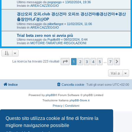
Ultimo messaggio da
pogopogo
«
13/02/2024, 19:36
Inviato in
AREA CAZZEGGIO
경산오피 오피.club 경산건마 오피쓰 경산건마㊗경산건마∗경산
출장안마〆경산OP
Ultimo messaggio da
piibeflangot
«
11/02/2024, 11:06
Inviato in
AREA CAZZEGGIO
Trial beta zero non si avvia più
Ultimo messaggio da
Pupillo89
«
08/02/2024, 0:44
Inviato in
MOTORE-TARATURE-REGOLAZIONI
Pagina
1
di
7
1
2
3
4
5
7
Pross
La ricerca ha trovato 223 risultati
…
Vai a
Indice
Cancella cookie
Tutti gli orari sono
UTC+02:00
Powered by
phpBB
® Forum Software © phpBB Limited
Traduzione Italiana
phpBB-Store.it
Privacy
|
Condizioni
Questo sito utilizza cookie al fine di fornire la
Mototrial.it
migliore navigazione possibile
TORNA ALLA HOME PAGE DI MOTOTRIAL.IT