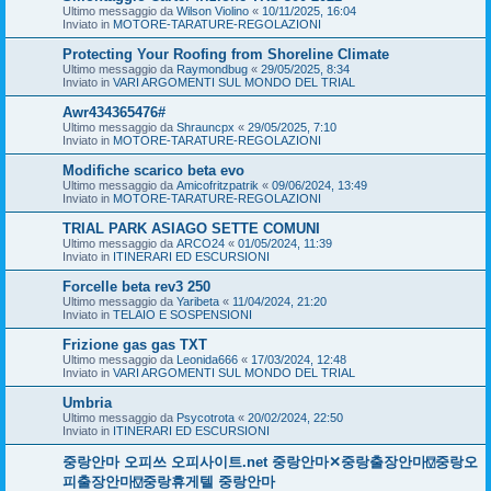
Ultimo messaggio da
Wilson Violino
«
10/11/2025, 16:04
Inviato in
MOTORE-TARATURE-REGOLAZIONI
Protecting Your Roofing from Shoreline Climate
Ultimo messaggio da
Raymondbug
«
29/05/2025, 8:34
Inviato in
VARI ARGOMENTI SUL MONDO DEL TRIAL
Awr434365476#
Ultimo messaggio da
Shrauncpx
«
29/05/2025, 7:10
Inviato in
MOTORE-TARATURE-REGOLAZIONI
Modifiche scarico beta evo
Ultimo messaggio da
Amicofritzpatrik
«
09/06/2024, 13:49
Inviato in
MOTORE-TARATURE-REGOLAZIONI
TRIAL PARK ASIAGO SETTE COMUNI
Ultimo messaggio da
ARCO24
«
01/05/2024, 11:39
Inviato in
ITINERARI ED ESCURSIONI
Forcelle beta rev3 250
Ultimo messaggio da
Yaribeta
«
11/04/2024, 21:20
Inviato in
TELAIO E SOSPENSIONI
Frizione gas gas TXT
Ultimo messaggio da
Leonida666
«
17/03/2024, 12:48
Inviato in
VARI ARGOMENTI SUL MONDO DEL TRIAL
Umbria
Ultimo messaggio da
Psycotrota
«
20/02/2024, 22:50
Inviato in
ITINERARI ED ESCURSIONI
중랑안마 오피쓰 오피사이트.net 중랑안마✕중랑출장안마⍔중랑오
피출장안마⍔중랑휴게텔 중랑안마