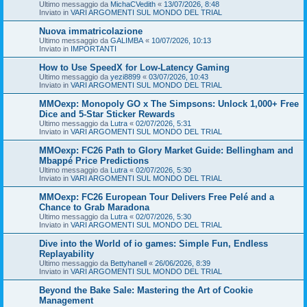
Ultimo messaggio da
MichaCVedith
«
13/07/2026, 8:48
Inviato in
VARI ARGOMENTI SUL MONDO DEL TRIAL
Nuova immatricolazione
Ultimo messaggio da
GALIMBA
«
10/07/2026, 10:13
Inviato in
IMPORTANTI
How to Use SpeedX for Low-Latency Gaming
Ultimo messaggio da
yezi8899
«
03/07/2026, 10:43
Inviato in
VARI ARGOMENTI SUL MONDO DEL TRIAL
MMOexp: Monopoly GO x The Simpsons: Unlock 1,000+ Free
Dice and 5-Star Sticker Rewards
Ultimo messaggio da
Lutra
«
02/07/2026, 5:31
Inviato in
VARI ARGOMENTI SUL MONDO DEL TRIAL
MMOexp: FC26 Path to Glory Market Guide: Bellingham and
Mbappé Price Predictions
Ultimo messaggio da
Lutra
«
02/07/2026, 5:30
Inviato in
VARI ARGOMENTI SUL MONDO DEL TRIAL
MMOexp: FC26 European Tour Delivers Free Pelé and a
Chance to Grab Maradona
Ultimo messaggio da
Lutra
«
02/07/2026, 5:30
Inviato in
VARI ARGOMENTI SUL MONDO DEL TRIAL
Dive into the World of io games: Simple Fun, Endless
Replayability
Ultimo messaggio da
Bettyhanell
«
26/06/2026, 8:39
Inviato in
VARI ARGOMENTI SUL MONDO DEL TRIAL
Beyond the Bake Sale: Mastering the Art of Cookie
Management