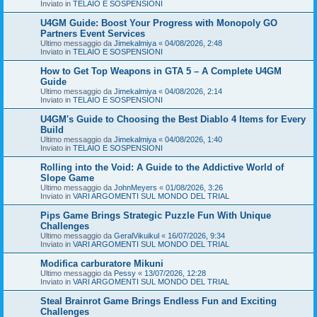
Inviato in
TELAIO E SOSPENSIONI
U4GM Guide: Boost Your Progress with Monopoly GO
Partners Event Services
Ultimo messaggio da
Jimekalmiya
«
04/08/2026, 2:48
Inviato in
TELAIO E SOSPENSIONI
How to Get Top Weapons in GTA 5 – A Complete U4GM
Guide
Ultimo messaggio da
Jimekalmiya
«
04/08/2026, 2:14
Inviato in
TELAIO E SOSPENSIONI
U4GM's Guide to Choosing the Best Diablo 4 Items for Every
Build
Ultimo messaggio da
Jimekalmiya
«
04/08/2026, 1:40
Inviato in
TELAIO E SOSPENSIONI
Rolling into the Void: A Guide to the Addictive World of
Slope Game
Ultimo messaggio da
JohnMeyers
«
01/08/2026, 3:26
Inviato in
VARI ARGOMENTI SUL MONDO DEL TRIAL
Pips Game Brings Strategic Puzzle Fun With Unique
Challenges
Ultimo messaggio da
GeralVikuikul
«
16/07/2026, 9:34
Inviato in
VARI ARGOMENTI SUL MONDO DEL TRIAL
Modifica carburatore Mikuni
Ultimo messaggio da
Pessy
«
13/07/2026, 12:28
Inviato in
VARI ARGOMENTI SUL MONDO DEL TRIAL
Steal Brainrot Game Brings Endless Fun and Exciting
Challenges