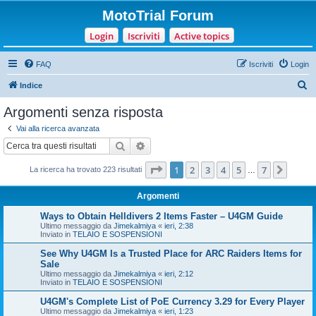
MotoTrial Forum
Login
Iscriviti
Active topics
FAQ
Iscriviti
Login
C
Indice
e
Argomenti senza risposta
r
Vai alla ricerca avanzata
c
Cerca
Ricerca avanzata
a
Pagina
1
di
7
1
2
3
4
5
7
Pross
La ricerca ha trovato 223 risultati
…
Argomenti
Ways to Obtain Helldivers 2 Items Faster – U4GM Guide
Ultimo messaggio da
Jimekalmiya
«
ieri, 2:38
Inviato in
TELAIO E SOSPENSIONI
See Why U4GM Is a Trusted Place for ARC Raiders Items for
Sale
Ultimo messaggio da
Jimekalmiya
«
ieri, 2:12
Inviato in
TELAIO E SOSPENSIONI
U4GM's Complete List of PoE Currency 3.29 for Every Player
Ultimo messaggio da
Jimekalmiya
«
ieri, 1:23