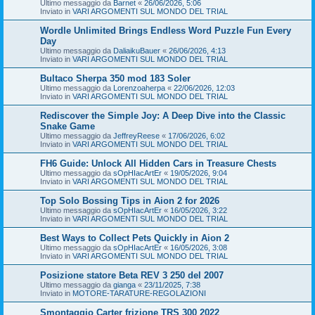
Ultimo messaggio da
Barnet
«
26/06/2026, 5:06
Inviato in
VARI ARGOMENTI SUL MONDO DEL TRIAL
Wordle Unlimited Brings Endless Word Puzzle Fun Every
Day
Ultimo messaggio da
DaliaikuBauer
«
26/06/2026, 4:13
Inviato in
VARI ARGOMENTI SUL MONDO DEL TRIAL
Bultaco Sherpa 350 mod 183 Soler
Ultimo messaggio da
Lorenzoaherpa
«
22/06/2026, 12:03
Inviato in
VARI ARGOMENTI SUL MONDO DEL TRIAL
Rediscover the Simple Joy: A Deep Dive into the Classic
Snake Game
Ultimo messaggio da
JeffreyReese
«
17/06/2026, 6:02
Inviato in
VARI ARGOMENTI SUL MONDO DEL TRIAL
FH6 Guide: Unlock All Hidden Cars in Treasure Chests
Ultimo messaggio da
sOpHIacArtEr
«
19/05/2026, 9:04
Inviato in
VARI ARGOMENTI SUL MONDO DEL TRIAL
Top Solo Bossing Tips in Aion 2 for 2026
Ultimo messaggio da
sOpHIacArtEr
«
16/05/2026, 3:22
Inviato in
VARI ARGOMENTI SUL MONDO DEL TRIAL
Best Ways to Collect Pets Quickly in Aion 2
Ultimo messaggio da
sOpHIacArtEr
«
16/05/2026, 3:08
Inviato in
VARI ARGOMENTI SUL MONDO DEL TRIAL
Posizione statore Beta REV 3 250 del 2007
Ultimo messaggio da
gianga
«
23/11/2025, 7:38
Inviato in
MOTORE-TARATURE-REGOLAZIONI
Smontaggio Carter frizione TRS 300 2022