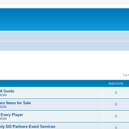
La r
RISPOSTE
GM Guide
0
IONI
rs Items for Sale
0
IONI
 Every Player
0
IONI
ly GO Partners Event Services
0