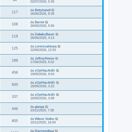
94
02/07/2026, 5:30
da
Bettyhanell
117
26/06/2026, 8:39
da
Barnet
108
26/06/2026, 5:06
da
DaliaikuBauer
119
26/06/2026, 4:13
da
Lorenzoaherpa
125
22/06/2026, 12:03
da
JeffreyReese
188
17/06/2026, 6:02
da
sOpHIacArtEr
456
19/05/2026, 9:04
da
sOpHIacArtEr
600
16/05/2026, 3:22
da
sOpHIacArtEr
337
16/05/2026, 3:08
da
gianga
446
23/11/2025, 7:38
da
Wilson Violino
805
10/11/2025, 16:04
da
Raymondbug