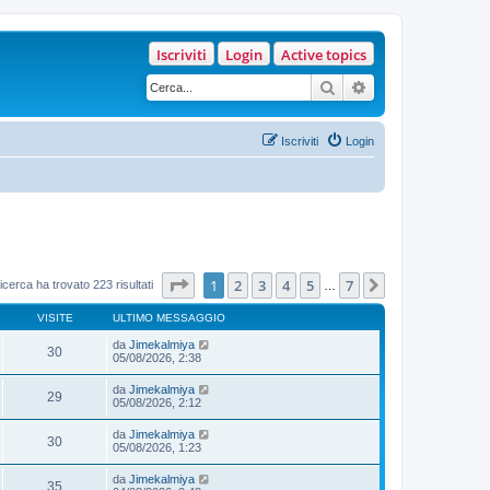
Iscriviti
Login
Active topics
Cerca
Ricerca avanzata
Iscriviti
Login
Pagina
1
di
7
1
2
3
4
5
7
Prossimo
icerca ha trovato 223 risultati
…
VISITE
ULTIMO MESSAGGIO
da
Jimekalmiya
30
05/08/2026, 2:38
da
Jimekalmiya
29
05/08/2026, 2:12
da
Jimekalmiya
30
05/08/2026, 1:23
da
Jimekalmiya
35