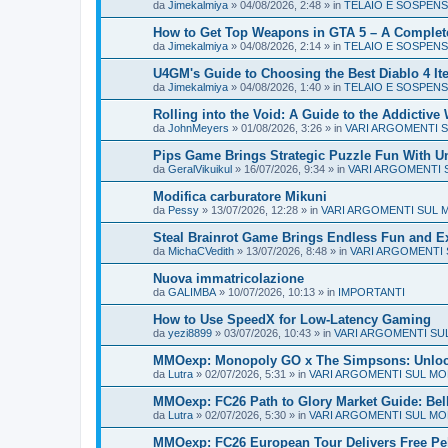
da
Jimekalmiya
» 04/08/2026, 2:48 » in
TELAIO E SOSPENS
How to Get Top Weapons in GTA 5 – A Comple
da
Jimekalmiya
» 04/08/2026, 2:14 » in
TELAIO E SOSPENS
U4GM's Guide to Choosing the Best Diablo 4 It
da
Jimekalmiya
» 04/08/2026, 1:40 » in
TELAIO E SOSPENS
Rolling into the Void: A Guide to the Addictiv
da
JohnMeyers
» 01/08/2026, 3:26 » in
VARI ARGOMENTI 
Pips Game Brings Strategic Puzzle Fun With U
da
GeralVikuikul
» 16/07/2026, 9:34 » in
VARI ARGOMENTI 
Modifica carburatore Mikuni
da
Pessy
» 13/07/2026, 12:28 » in
VARI ARGOMENTI SUL 
Steal Brainrot Game Brings Endless Fun and E
da
MichaCVedith
» 13/07/2026, 8:48 » in
VARI ARGOMENTI 
Nuova immatricolazione
da
GALIMBA
» 10/07/2026, 10:13 » in
IMPORTANTI
How to Use SpeedX for Low-Latency Gaming
da
yezi8899
» 03/07/2026, 10:43 » in
VARI ARGOMENTI SU
MMOexp: Monopoly GO x The Simpsons: Unlock 
da
Lutra
» 02/07/2026, 5:31 » in
VARI ARGOMENTI SUL MO
MMOexp: FC26 Path to Glory Market Guide: Bel
da
Lutra
» 02/07/2026, 5:30 » in
VARI ARGOMENTI SUL MO
MMOexp: FC26 European Tour Delivers Free Pe