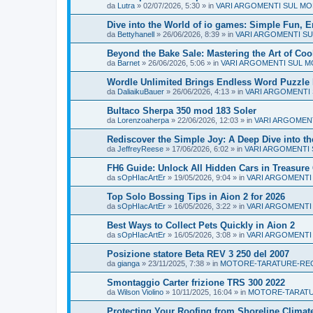
da
Lutra
» 02/07/2026, 5:30 » in
VARI ARGOMENTI SUL MO
Dive into the World of io games: Simple Fun, E
da
Bettyhanell
» 26/06/2026, 8:39 » in
VARI ARGOMENTI SU
Beyond the Bake Sale: Mastering the Art of C
da
Barnet
» 26/06/2026, 5:06 » in
VARI ARGOMENTI SUL M
Wordle Unlimited Brings Endless Word Puzzle
da
DaliaikuBauer
» 26/06/2026, 4:13 » in
VARI ARGOMENTI
Bultaco Sherpa 350 mod 183 Soler
da
Lorenzoaherpa
» 22/06/2026, 12:03 » in
VARI ARGOMEN
Rediscover the Simple Joy: A Deep Dive into t
da
JeffreyReese
» 17/06/2026, 6:02 » in
VARI ARGOMENTI 
FH6 Guide: Unlock All Hidden Cars in Treasure
da
sOpHIacArtEr
» 19/05/2026, 9:04 » in
VARI ARGOMENTI
Top Solo Bossing Tips in Aion 2 for 2026
da
sOpHIacArtEr
» 16/05/2026, 3:22 » in
VARI ARGOMENTI
Best Ways to Collect Pets Quickly in Aion 2
da
sOpHIacArtEr
» 16/05/2026, 3:08 » in
VARI ARGOMENTI
Posizione statore Beta REV 3 250 del 2007
da
gianga
» 23/11/2025, 7:38 » in
MOTORE-TARATURE-RE
Smontaggio Carter frizione TRS 300 2022
da
Wilson Violino
» 10/11/2025, 16:04 » in
MOTORE-TARATU
Protecting Your Roofing from Shoreline Climat