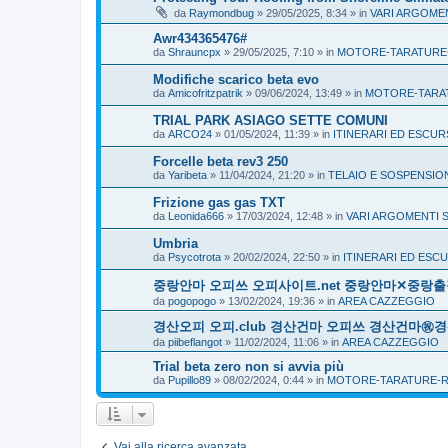
da
Raymondbug
» 29/05/2025, 8:34 » in
VARI ARGOMEN
Awr434365476#
da
Shrauncpx
» 29/05/2025, 7:10 » in
MOTORE-TARATURE
Modifiche scarico beta evo
da
Amicofritzpatrik
» 09/06/2024, 13:49 » in
MOTORE-TARA
TRIAL PARK ASIAGO SETTE COMUNI
da
ARCO24
» 01/05/2024, 11:39 » in
ITINERARI ED ESCUR
Forcelle beta rev3 250
da
Yaribeta
» 11/04/2024, 21:20 » in
TELAIO E SOSPENSIO
Frizione gas gas TXT
da
Leonida666
» 17/03/2024, 12:48 » in
VARI ARGOMENTI 
Umbria
da
Psycotrota
» 20/02/2024, 22:50 » in
ITINERARI ED ESC
중랑안마 오피쓰 오피사이트.net 중랑안마✕중
da
pogopogo
» 13/02/2024, 19:36 » in
AREA CAZZEGGIO
경산오피 오피.club 경산건마 오피쓰 경산건마
da
piibeflangot
» 11/02/2024, 11:06 » in
AREA CAZZEGGIO
Trial beta zero non si avvia più
da
Pupillo89
» 08/02/2024, 0:44 » in
MOTORE-TARATURE-R
Vai alla ricerca avanzata