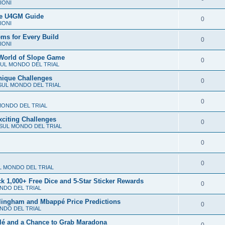
IONI
te U4GM Guide
0
IONI
ems for Every Build
0
IONI
e World of Slope Game
0
SUL MONDO DEL TRIAL
nique Challenges
0
SUL MONDO DEL TRIAL
0
MONDO DEL TRIAL
xciting Challenges
0
SUL MONDO DEL TRIAL
0
0
L MONDO DEL TRIAL
1,000+ Free Dice and 5-Star Sticker Rewards
0
NDO DEL TRIAL
lingham and Mbappé Price Predictions
0
NDO DEL TRIAL
lé and a Chance to Grab Maradona