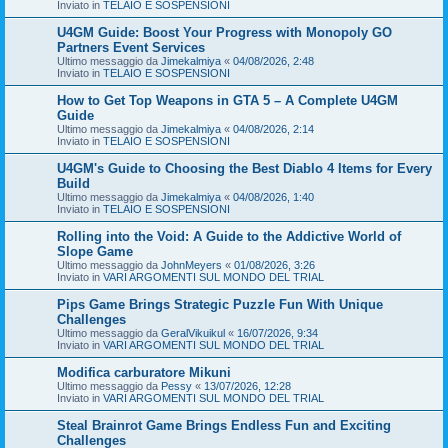
Inviato in
TELAIO E SOSPENSIONI
U4GM Guide: Boost Your Progress with Monopoly GO
Partners Event Services
Ultimo messaggio da
Jimekalmiya
«
04/08/2026, 2:48
Inviato in
TELAIO E SOSPENSIONI
How to Get Top Weapons in GTA 5 – A Complete U4GM
Guide
Ultimo messaggio da
Jimekalmiya
«
04/08/2026, 2:14
Inviato in
TELAIO E SOSPENSIONI
U4GM's Guide to Choosing the Best Diablo 4 Items for Every
Build
Ultimo messaggio da
Jimekalmiya
«
04/08/2026, 1:40
Inviato in
TELAIO E SOSPENSIONI
Rolling into the Void: A Guide to the Addictive World of
Slope Game
Ultimo messaggio da
JohnMeyers
«
01/08/2026, 3:26
Inviato in
VARI ARGOMENTI SUL MONDO DEL TRIAL
Pips Game Brings Strategic Puzzle Fun With Unique
Challenges
Ultimo messaggio da
GeralVikuikul
«
16/07/2026, 9:34
Inviato in
VARI ARGOMENTI SUL MONDO DEL TRIAL
Modifica carburatore Mikuni
Ultimo messaggio da
Pessy
«
13/07/2026, 12:28
Inviato in
VARI ARGOMENTI SUL MONDO DEL TRIAL
Steal Brainrot Game Brings Endless Fun and Exciting
Challenges