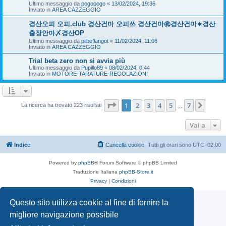
Ultimo messaggio da
pogopogo
«
13/02/2024, 19:36
Inviato in
AREA CAZZEGGIO
경산오피 오피.club 경산건마 오피쓰 경산건마㊗경산건마∗경산
출장안마〆경산OP
Ultimo messaggio da
piibeflangot
«
11/02/2024, 11:06
Inviato in
AREA CAZZEGGIO
Trial beta zero non si avvia più
Ultimo messaggio da
Pupillo89
«
08/02/2024, 0:44
Inviato in
MOTORE-TARATURE-REGOLAZIONI
Pagina
1
di
7
1
2
3
4
5
7
Pross
La ricerca ha trovato 223 risultati
…
Vai a
Indice
Cancella cookie
Tutti gli orari sono
UTC+02:00
Powered by
phpBB
® Forum Software © phpBB Limited
Traduzione Italiana
phpBB-Store.it
Privacy
|
Condizioni
Questo sito utilizza cookie al fine di fornire la
Mototrial.it
migliore navigazione possibile
TORNA ALLA HOME PAGE DI MOTOTRIAL.IT