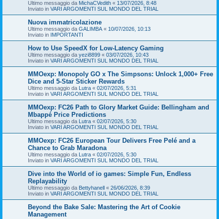
Ultimo messaggio da
MichaCVedith
«
13/07/2026, 8:48
Inviato in
VARI ARGOMENTI SUL MONDO DEL TRIAL
Nuova immatricolazione
Ultimo messaggio da
GALIMBA
«
10/07/2026, 10:13
Inviato in
IMPORTANTI
How to Use SpeedX for Low-Latency Gaming
Ultimo messaggio da
yezi8899
«
03/07/2026, 10:43
Inviato in
VARI ARGOMENTI SUL MONDO DEL TRIAL
MMOexp: Monopoly GO x The Simpsons: Unlock 1,000+ Free
Dice and 5-Star Sticker Rewards
Ultimo messaggio da
Lutra
«
02/07/2026, 5:31
Inviato in
VARI ARGOMENTI SUL MONDO DEL TRIAL
MMOexp: FC26 Path to Glory Market Guide: Bellingham and
Mbappé Price Predictions
Ultimo messaggio da
Lutra
«
02/07/2026, 5:30
Inviato in
VARI ARGOMENTI SUL MONDO DEL TRIAL
MMOexp: FC26 European Tour Delivers Free Pelé and a
Chance to Grab Maradona
Ultimo messaggio da
Lutra
«
02/07/2026, 5:30
Inviato in
VARI ARGOMENTI SUL MONDO DEL TRIAL
Dive into the World of io games: Simple Fun, Endless
Replayability
Ultimo messaggio da
Bettyhanell
«
26/06/2026, 8:39
Inviato in
VARI ARGOMENTI SUL MONDO DEL TRIAL
Beyond the Bake Sale: Mastering the Art of Cookie
Management