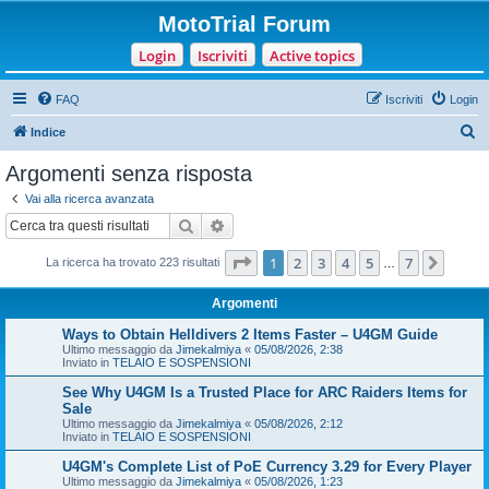
MotoTrial Forum
Login
Iscriviti
Active topics
FAQ
Iscriviti
Login
C
Indice
e
Argomenti senza risposta
r
Vai alla ricerca avanzata
c
Cerca
Ricerca avanzata
a
Pagina
1
di
7
1
2
3
4
5
7
Pross
La ricerca ha trovato 223 risultati
…
Argomenti
Ways to Obtain Helldivers 2 Items Faster – U4GM Guide
Ultimo messaggio da
Jimekalmiya
«
05/08/2026, 2:38
Inviato in
TELAIO E SOSPENSIONI
See Why U4GM Is a Trusted Place for ARC Raiders Items for
Sale
Ultimo messaggio da
Jimekalmiya
«
05/08/2026, 2:12
Inviato in
TELAIO E SOSPENSIONI
U4GM's Complete List of PoE Currency 3.29 for Every Player
Ultimo messaggio da
Jimekalmiya
«
05/08/2026, 1:23