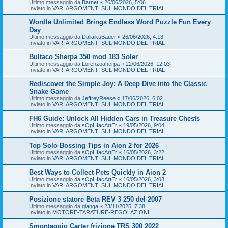
Ultimo messaggio da
Barnet
«
26/06/2026, 5:06
Inviato in
VARI ARGOMENTI SUL MONDO DEL TRIAL
Wordle Unlimited Brings Endless Word Puzzle Fun Every
Day
Ultimo messaggio da
DaliaikuBauer
«
26/06/2026, 4:13
Inviato in
VARI ARGOMENTI SUL MONDO DEL TRIAL
Bultaco Sherpa 350 mod 183 Soler
Ultimo messaggio da
Lorenzoaherpa
«
22/06/2026, 12:03
Inviato in
VARI ARGOMENTI SUL MONDO DEL TRIAL
Rediscover the Simple Joy: A Deep Dive into the Classic
Snake Game
Ultimo messaggio da
JeffreyReese
«
17/06/2026, 6:02
Inviato in
VARI ARGOMENTI SUL MONDO DEL TRIAL
FH6 Guide: Unlock All Hidden Cars in Treasure Chests
Ultimo messaggio da
sOpHIacArtEr
«
19/05/2026, 9:04
Inviato in
VARI ARGOMENTI SUL MONDO DEL TRIAL
Top Solo Bossing Tips in Aion 2 for 2026
Ultimo messaggio da
sOpHIacArtEr
«
16/05/2026, 3:22
Inviato in
VARI ARGOMENTI SUL MONDO DEL TRIAL
Best Ways to Collect Pets Quickly in Aion 2
Ultimo messaggio da
sOpHIacArtEr
«
16/05/2026, 3:08
Inviato in
VARI ARGOMENTI SUL MONDO DEL TRIAL
Posizione statore Beta REV 3 250 del 2007
Ultimo messaggio da
gianga
«
23/11/2025, 7:38
Inviato in
MOTORE-TARATURE-REGOLAZIONI
Smontaggio Carter frizione TRS 300 2022