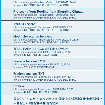
Ultimo messaggio da
Wilson Violino
«
10/11/2025, 16:04
Inviato in
MOTORE-TARATURE-REGOLAZIONI
Protecting Your Roofing from Shoreline Climate
Ultimo messaggio da
Raymondbug
«
29/05/2025, 8:34
Inviato in
VARI ARGOMENTI SUL MONDO DEL TRIAL
Awr434365476#
Ultimo messaggio da
Shrauncpx
«
29/05/2025, 7:10
Inviato in
MOTORE-TARATURE-REGOLAZIONI
Modifiche scarico beta evo
Ultimo messaggio da
Amicofritzpatrik
«
09/06/2024, 13:49
Inviato in
MOTORE-TARATURE-REGOLAZIONI
TRIAL PARK ASIAGO SETTE COMUNI
Ultimo messaggio da
ARCO24
«
01/05/2024, 11:39
Inviato in
ITINERARI ED ESCURSIONI
Forcelle beta rev3 250
Ultimo messaggio da
Yaribeta
«
11/04/2024, 21:20
Inviato in
TELAIO E SOSPENSIONI
Frizione gas gas TXT
Ultimo messaggio da
Leonida666
«
17/03/2024, 12:48
Inviato in
VARI ARGOMENTI SUL MONDO DEL TRIAL
Umbria
Ultimo messaggio da
Psycotrota
«
20/02/2024, 22:50
Inviato in
ITINERARI ED ESCURSIONI
중랑안마 오피쓰 오피사이트.net 중랑안마✕중랑출장안마⍔중랑오
피출장안마⍔중랑휴게텔 중랑안마