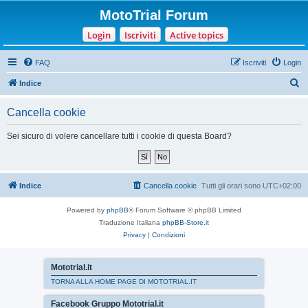
MotoTrial Forum
Login
Iscriviti
Active topics
FAQ
Iscriviti
Login
C
Indice
e
Cancella cookie
r
c
Sei sicuro di volere cancellare tutti i cookie di questa Board?
a
Indice
Cancella cookie
Tutti gli orari sono
UTC+02:00
Powered by
phpBB
® Forum Software © phpBB Limited
Traduzione Italiana
phpBB-Store.it
Privacy
|
Condizioni
Mototrial.it
TORNA ALLA HOME PAGE DI MOTOTRIAL.IT
Facebook Gruppo Mototrial.it