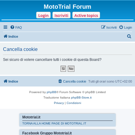
MotoTrial Forum
Login
Iscriviti
Active topics
FAQ
Iscriviti
Login
C
Indice
e
Cancella cookie
r
c
Sei sicuro di volere cancellare tutti i cookie di questa Board?
a
Indice
Cancella cookie
Tutti gli orari sono
UTC+02:00
Powered by
phpBB
® Forum Software © phpBB Limited
Traduzione Italiana
phpBB-Store.it
Privacy
|
Condizioni
Mototrial.it
TORNA ALLA HOME PAGE DI MOTOTRIAL.IT
Facebook Gruppo Mototrial.it