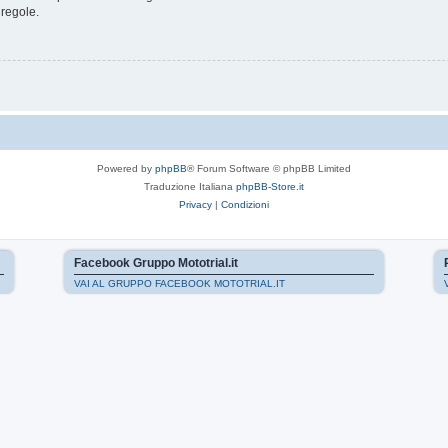
 regole.
Powered by
phpBB
® Forum Software © phpBB Limited
Traduzione Italiana
phpBB-Store.it
Privacy
|
Condizioni
Facebook Gruppo Mototrial.it
VAI AL GRUPPO FACEBOOK MOTOTRIAL.IT