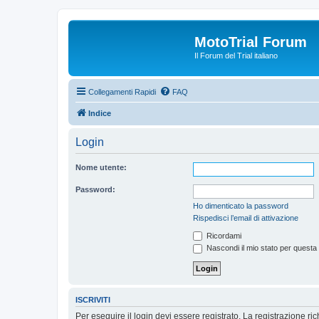
MotoTrial Forum
Il Forum del Trial italiano
Collegamenti Rapidi
FAQ
Indice
Login
Nome utente:
Password:
Ho dimenticato la password
Rispedisci l’email di attivazione
Ricordami
Nascondi il mio stato per questa
ISCRIVITI
Per eseguire il login devi essere registrato. La registrazione r