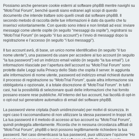
Possiamo anche generare cookie esterni al software phpBB mentre navighi su
“MotoTrial Forum”, benché questi siano estranei agli scopi di questo
documento che intende trattare solo quelli creati dal software phpBB. Il
secondo metodo di raccolta delle tue informazioni è dato da quello che tu
inserisci volontariamente. Con questo sono intesi e non limitati ad essi: inviare
messaggi come utente ospite (in seguito “messaggi da ospite”), registrarsi su
“MotoTrial Forum” (in seguito “il tuo account”) e l’invio di messaggi dopo la
registrazione e l’accesso (in seguito “i tuoi messaggi”).
Il tuo account avrà, di base, un unico nome identificativo (in seguito “il tuo
nome utente”), una password da usare per accedere al tuo account (in seguito
“la tua password”) ed un indirizzo email valido (in seguito “la tua email”). Le
informazioni rilasciate per l’apertura dell’account su “MotoTrial Forum” sono
protette dalle Leggi sulla Privacy dello Stato che ospita il server. In aggiunta
alle informazioni di nome utente, password ed indirizzo email richiesti durante
il processo di registrazione su “MotoTrial Forum”, quale altra informazione sia
obbligatoria o opzionale, è a totale discrezione di “MotoTrial Forum”. In tutti i
casi, hai la possibilità di selezionare quali delle informazioni che hai fornito
possano essere rese pubbliche. All’interno del tuo account, hai facoltà di opt-in
o opt-out sul generatore automatico di email del software phpBB.
La password viene criptata (hash unidirezionale) per motivi di sicurezza. In
ogni caso ti raccomandiamo di non utilizzare la stessa password in troppi siti.
La tua password è il metodo di accesso al tuo account su “MotoTrial Forum”,
quindi proteggila attentamente. Ricorda che in nessuna circostanza affiliati di
“MotoTrial Forum”, phpBB o terzi possono legittimamente richiedere la tua
password. Nel caso dimenticassi la tua password, puoi utilizzare l’opzione “Ho