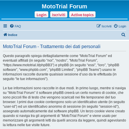
MotoTrial Forum
Login
Iscriviti
Active topics
FAQ
Iscriviti
Login
C
Indice
e
MotoTrial Forum - Trattamento dei dati personali
r
c
Questo paragrafo spiega dettagliatamente come “MotoTrial Forum” ed
eventuali affiliati (in seguito “noi”, “nostro”, “MotoTrial Forum”,
a
“https://www.mototrial.it/phpBB3”) e phpBB (in seguito “essi”, “loro”, “phpBB
software”, “www.phpbb.com”, “phpBB Limited”, “phpBB Teams”) usano le
informazioni raccolte durante qualsiasi sessione d’uso da te effettuata (in
seguito “le tue informazioni”).
Le tue informazioni sono raccolte in due modi. In primo luogo, mentre si naviga
su “MotoTrial Forum” il software phpBB creerà un certo numero di cookie, che
sono piccoli file di testo che vengono scaricati nei file temporanei del tuo
browser. I primi due cookie contengono solo un identificativo utente (in seguito
“user-id”) ed un identificativo anonimo di sessione (in seguito “session-id”),
assegnato automaticamente dal software phpBB. Un terzo cookie viene creato
quando si naviga tra gli argomenti di “MotoTrial Forum” e viene usato per
memorizzare gli argomenti letti da quelli ancora da leggere, quindi agevolando
la lettura nelle tue visite future.