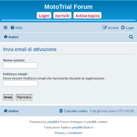
MotoTrial Forum
Login
Iscriviti
Active topics
FAQ
Iscriviti
Login
C
Indice
e
Invia email di attivazione
r
c
Nome utente:
a
Indirizzo email:
Deve essere l’indirizzo email che hai inserito durante la registrazione.
Indice
Cancella cookie
Tutti gli orari sono
UTC+02:00
Powered by
phpBB
® Forum Software © phpBB Limited
Traduzione Italiana
phpBB-Store.it
Privacy
|
Condizioni