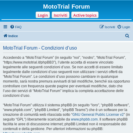
MotoTrial Forum
Login
Iscriviti
Active topics
FAQ
Iscriviti
Login
C
Indice
e
MotoTrial Forum - Condizioni d’uso
r
c
Accedendo a “MotoTrial Forum” (in seguito “noi”, “nostro”, “MotoTrial Forum”,
“https://www.mototrial.it/phpBB3”), l’utente accetta di essere vincolato
a
legalmente alle seguenti condizioni d’uso. Se non accetti di essere limitato
legalmente dalle condizioni d’uso seguenti non utilizzare i servizi offerti da
“MotoTrial Forum”. Le condizioni d’uso possono cambiare in qualunque
momento, sarà nostra premura avvisarti di tali modifiche, benché sia opportuno
controllare con frequenza queste pagine per eventuali modifiche, dato che
l’uso dei servizi di “MotoTrial Forum” implica la completa accettazione delle
condizioni d’uso.
“MotoTrial Forum” utilizza il sistema phpBB (in seguito “loro”, “phpBB software”,
“www.phpbb.com”, “phpBB Limited”, “phpBB Teams”) che è un software per la
creazione di comunità web rilasciata sotto “
GNU General Public License v2
” (in
seguito “GPL”) liberamente scaricabile da
www.phpbb.com
. Il software phpBB
facilita le aree di discussione internet; phpBB Limited non è responsabile dei
contenuti e della gestione. Per ulteriori informazioni su phpBB: