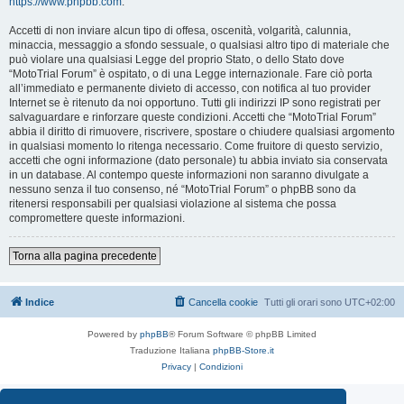
https://www.phpbb.com
.
Accetti di non inviare alcun tipo di offesa, oscenità, volgarità, calunnia,
minaccia, messaggio a sfondo sessuale, o qualsiasi altro tipo di materiale che
può violare una qualsiasi Legge del proprio Stato, o dello Stato dove
“MotoTrial Forum” è ospitato, o di una Legge internazionale. Fare ciò porta
all’immediato e permanente divieto di accesso, con notifica al tuo provider
Internet se è ritenuto da noi opportuno. Tutti gli indirizzi IP sono registrati per
salvaguardare e rinforzare queste condizioni. Accetti che “MotoTrial Forum”
abbia il diritto di rimuovere, riscrivere, spostare o chiudere qualsiasi argomento
in qualsiasi momento lo ritenga necessario. Come fruitore di questo servizio,
accetti che ogni informazione (dato personale) tu abbia inviato sia conservata
in un database. Al contempo queste informazioni non saranno divulgate a
nessuno senza il tuo consenso, né “MotoTrial Forum” o phpBB sono da
ritenersi responsabili per qualsiasi violazione al sistema che possa
compromettere queste informazioni.
Torna alla pagina precedente
Indice
Cancella cookie
Tutti gli orari sono
UTC+02:00
Powered by
phpBB
® Forum Software © phpBB Limited
Traduzione Italiana
phpBB-Store.it
Privacy
|
Condizioni