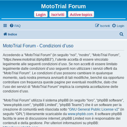
MotoTrial Forum
Login
Iscriviti
Active topics
FAQ
Iscriviti
Login
C
Indice
e
MotoTrial Forum - Condizioni d’uso
r
c
Accedendo a “MotoTrial Forum” (in seguito “noi”, “nostro”, “MotoTrial Forum”,
“https://www.mototrial.it/phpBB3”), l’utente accetta di essere vincolato
a
legalmente alle seguenti condizioni d’uso. Se non accetti di essere limitato
legalmente dalle condizioni d’uso seguenti non utilizzare i servizi offerti da
“MotoTrial Forum”. Le condizioni d’uso possono cambiare in qualunque
momento, sarà nostra premura avvisarti di tali modifiche, benché sia opportuno
controllare con frequenza queste pagine per eventuali modifiche, dato che
l’uso dei servizi di “MotoTrial Forum” implica la completa accettazione delle
condizioni d’uso.
“MotoTrial Forum” utilizza il sistema phpBB (in seguito “loro”, “phpBB software”,
“www.phpbb.com”, “phpBB Limited”, “phpBB Teams”) che è un software per la
creazione di comunità web rilasciata sotto “
GNU General Public License v2
” (in
seguito “GPL”) liberamente scaricabile da
www.phpbb.com
. Il software phpBB
facilita le aree di discussione internet; phpBB Limited non è responsabile dei
contenuti e della gestione. Per ulteriori informazioni su phpBB: