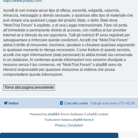
https://www.phpbb.com
.
Accetti di non inviare alcun tipo di offesa, oscenità, volgarità, calunnia,
minaccia, messaggio a sfondo sessuale, o qualsiasi altro tipo di materiale che
può violare una qualsiasi Legge del proprio Stato, o dello Stato dove
“MotoTrial Forum” è ospitato, o di una Legge internazionale. Fare ciò porta
all’immediato e permanente divieto di accesso, con notifica al tuo provider
Internet se è ritenuto da noi opportuno. Tutti gli indirizzi IP sono registrati per
salvaguardare e rinforzare queste condizioni. Accetti che “MotoTrial Forum”
abbia il diritto di rimuovere, riscrivere, spostare o chiudere qualsiasi argomento
in qualsiasi momento lo ritenga necessario. Come fruitore di questo servizio,
accetti che ogni informazione (dato personale) tu abbia inviato sia conservata
in un database. Al contempo queste informazioni non saranno divulgate a
nessuno senza il tuo consenso, né “MotoTrial Forum” o phpBB sono da
ritenersi responsabili per qualsiasi violazione al sistema che possa
compromettere queste informazioni.
Torna alla pagina precedente
Indice
Cancella cookie
Tutti gli orari sono
UTC+02:00
Powered by
phpBB
® Forum Software © phpBB Limited
Traduzione Italiana
phpBB-Store.it
Privacy
|
Condizioni