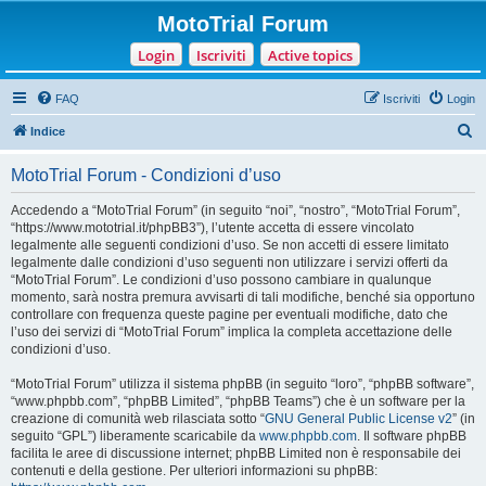
MotoTrial Forum
Login
Iscriviti
Active topics
FAQ
Iscriviti
Login
C
Indice
e
MotoTrial Forum - Condizioni d’uso
r
c
Accedendo a “MotoTrial Forum” (in seguito “noi”, “nostro”, “MotoTrial Forum”,
“https://www.mototrial.it/phpBB3”), l’utente accetta di essere vincolato
a
legalmente alle seguenti condizioni d’uso. Se non accetti di essere limitato
legalmente dalle condizioni d’uso seguenti non utilizzare i servizi offerti da
“MotoTrial Forum”. Le condizioni d’uso possono cambiare in qualunque
momento, sarà nostra premura avvisarti di tali modifiche, benché sia opportuno
controllare con frequenza queste pagine per eventuali modifiche, dato che
l’uso dei servizi di “MotoTrial Forum” implica la completa accettazione delle
condizioni d’uso.
“MotoTrial Forum” utilizza il sistema phpBB (in seguito “loro”, “phpBB software”,
“www.phpbb.com”, “phpBB Limited”, “phpBB Teams”) che è un software per la
creazione di comunità web rilasciata sotto “
GNU General Public License v2
” (in
seguito “GPL”) liberamente scaricabile da
www.phpbb.com
. Il software phpBB
facilita le aree di discussione internet; phpBB Limited non è responsabile dei
contenuti e della gestione. Per ulteriori informazioni su phpBB: