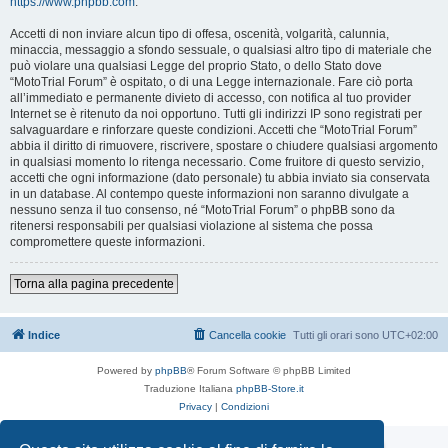
https://www.phpbb.com
.
Accetti di non inviare alcun tipo di offesa, oscenità, volgarità, calunnia,
minaccia, messaggio a sfondo sessuale, o qualsiasi altro tipo di materiale che
può violare una qualsiasi Legge del proprio Stato, o dello Stato dove
“MotoTrial Forum” è ospitato, o di una Legge internazionale. Fare ciò porta
all’immediato e permanente divieto di accesso, con notifica al tuo provider
Internet se è ritenuto da noi opportuno. Tutti gli indirizzi IP sono registrati per
salvaguardare e rinforzare queste condizioni. Accetti che “MotoTrial Forum”
abbia il diritto di rimuovere, riscrivere, spostare o chiudere qualsiasi argomento
in qualsiasi momento lo ritenga necessario. Come fruitore di questo servizio,
accetti che ogni informazione (dato personale) tu abbia inviato sia conservata
in un database. Al contempo queste informazioni non saranno divulgate a
nessuno senza il tuo consenso, né “MotoTrial Forum” o phpBB sono da
ritenersi responsabili per qualsiasi violazione al sistema che possa
compromettere queste informazioni.
Torna alla pagina precedente
Indice
Cancella cookie
Tutti gli orari sono
UTC+02:00
Powered by
phpBB
® Forum Software © phpBB Limited
Traduzione Italiana
phpBB-Store.it
Privacy
|
Condizioni