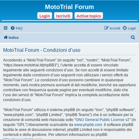
MotoTrial Forum
Login
Iscriviti
Active topics
FAQ
Iscriviti
Login
C
Indice
e
MotoTrial Forum - Condizioni d’uso
r
c
Accedendo a “MotoTrial Forum” (in seguito “noi”, “nostro”, “MotoTrial Forum”,
“https://www.mototrial.it/phpBB3”), l’utente accetta di essere vincolato
a
legalmente alle seguenti condizioni d’uso. Se non accetti di essere limitato
legalmente dalle condizioni d’uso seguenti non utilizzare i servizi offerti da
“MotoTrial Forum”. Le condizioni d’uso possono cambiare in qualunque
momento, sarà nostra premura avvisarti di tali modifiche, benché sia opportuno
controllare con frequenza queste pagine per eventuali modifiche, dato che
l’uso dei servizi di “MotoTrial Forum” implica la completa accettazione delle
condizioni d’uso.
“MotoTrial Forum” utilizza il sistema phpBB (in seguito “loro”, “phpBB software”,
“www.phpbb.com”, “phpBB Limited”, “phpBB Teams”) che è un software per la
creazione di comunità web rilasciata sotto “
GNU General Public License v2
” (in
seguito “GPL”) liberamente scaricabile da
www.phpbb.com
. Il software phpBB
facilita le aree di discussione internet; phpBB Limited non è responsabile dei
contenuti e della gestione. Per ulteriori informazioni su phpBB: