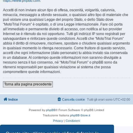
https://www.phpbb.com
.
Accetti di non inviare alcun tipo di offesa, oscenità, volgarità, calunnia,
minaccia, messaggio a sfondo sessuale, o qualsiasi altro tipo di materiale che
può violare una qualsiasi Legge del proprio Stato, o dello Stato dove
“MotoTrial Forum” è ospitato, o di una Legge internazionale. Fare ciò porta
all’immediato e permanente divieto di accesso, con notifica al tuo provider
Internet se è ritenuto da noi opportuno. Tutti gli indirizzi IP sono registrati per
salvaguardare e rinforzare queste condizioni. Accetti che “MotoTrial Forum”
abbia il diritto di rimuovere, riscrivere, spostare o chiudere qualsiasi argomento
in qualsiasi momento lo ritenga necessario. Come fruitore di questo servizio,
accetti che ogni informazione (dato personale) tu abbia inviato sia conservata
in un database. Al contempo queste informazioni non saranno divulgate a
nessuno senza il tuo consenso, né “MotoTrial Forum” o phpBB sono da
ritenersi responsabili per qualsiasi violazione al sistema che possa
compromettere queste informazioni.
Torna alla pagina precedente
Indice
Cancella cookie
Tutti gli orari sono
UTC+02:00
Powered by
phpBB
® Forum Software © phpBB Limited
Traduzione Italiana
phpBB-Store.it
Privacy
|
Condizioni