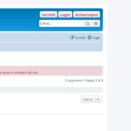
Iscriviti
Login
Active topics
Cerca
Ricerca avanzata
Iscriviti
Login
la quota a sostegno del sito.
0 argomenti • Pagina
1
di
1
Vai a