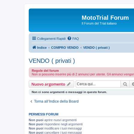
MotoTrial Forum
Il Forum del Trial italiano
Collegamenti Rapidi
FAQ
Indice
COMPRO VENDO
VENDO ( privati )
VENDO ( privati )
Regole del forum
Non si possono inserire più di 2 annunci per utente. Gli annunci vengono
Cer
Nuovo argomento
Non ci sono argomenti o messaggi in questo forum.
Torna all’Indice della Board
PERMESSI FORUM
Non puoi
aprire nuovi argomenti
Non puoi
rispondere negli argomenti
Non puoi
modificare i tuoi messaggi
Non puoi
cancellare i tuoi messaggi