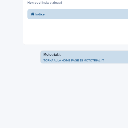
Non puoi
inviare allegati
Indice
Mototrial.it
TORNA ALLA HOME PAGE DI MOTOTRIAL.IT