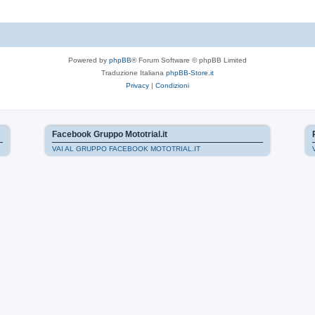
Powered by
phpBB
® Forum Software © phpBB Limited
Traduzione Italiana
phpBB-Store.it
Privacy
|
Condizioni
Facebook Gruppo Mototrial.it
VAI AL GRUPPO FACEBOOK MOTOTRIAL.IT