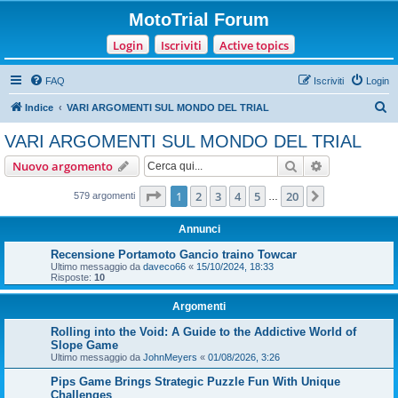
MotoTrial Forum
Login
Iscriviti
Active topics
FAQ
Iscriviti
Login
C
Indice
VARI ARGOMENTI SUL MONDO DEL TRIAL
e
VARI ARGOMENTI SUL MONDO DEL TRIAL
r
Cerca
Ricerca avan
Nuovo argomento
c
a
Pagina
1
di
20
1
2
3
4
5
20
Prossimo
579 argomenti
…
Annunci
Recensione Portamoto Gancio traino Towcar
Ultimo messaggio da
daveco66
«
15/10/2024, 18:33
Risposte:
10
Argomenti
Rolling into the Void: A Guide to the Addictive World of
Slope Game
Ultimo messaggio da
JohnMeyers
«
01/08/2026, 3:26
Pips Game Brings Strategic Puzzle Fun With Unique
Challenges