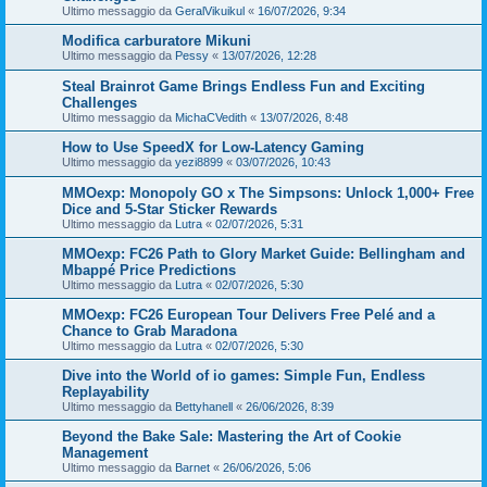
Ultimo messaggio da
GeralVikuikul
«
16/07/2026, 9:34
Modifica carburatore Mikuni
Ultimo messaggio da
Pessy
«
13/07/2026, 12:28
Steal Brainrot Game Brings Endless Fun and Exciting
Challenges
Ultimo messaggio da
MichaCVedith
«
13/07/2026, 8:48
How to Use SpeedX for Low-Latency Gaming
Ultimo messaggio da
yezi8899
«
03/07/2026, 10:43
MMOexp: Monopoly GO x The Simpsons: Unlock 1,000+ Free
Dice and 5-Star Sticker Rewards
Ultimo messaggio da
Lutra
«
02/07/2026, 5:31
MMOexp: FC26 Path to Glory Market Guide: Bellingham and
Mbappé Price Predictions
Ultimo messaggio da
Lutra
«
02/07/2026, 5:30
MMOexp: FC26 European Tour Delivers Free Pelé and a
Chance to Grab Maradona
Ultimo messaggio da
Lutra
«
02/07/2026, 5:30
Dive into the World of io games: Simple Fun, Endless
Replayability
Ultimo messaggio da
Bettyhanell
«
26/06/2026, 8:39
Beyond the Bake Sale: Mastering the Art of Cookie
Management
Ultimo messaggio da
Barnet
«
26/06/2026, 5:06