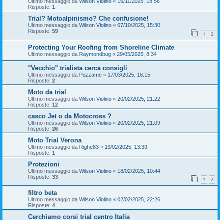
Ultimo messaggio da
Wilson Violino
«
16/11/2025, 18:56
Risposte:
1
Trial? Motoalpinismo? Che confusione!
Ultimo messaggio da
Wilson Violino
«
07/10/2025, 15:30
Risposte:
59
1
2
Protecting Your Roofing from Shoreline Climate
Ultimo messaggio da
Raymondbug
«
29/05/2025, 8:34
"Vecchio" trialista cerca consigli
Ultimo messaggio da
Pozzame
«
17/03/2025, 16:15
Risposte:
2
Moto da trial
Ultimo messaggio da
Wilson Violino
«
20/02/2025, 21:22
Risposte:
12
casco Jet o da Motocross ?
Ultimo messaggio da
Wilson Violino
«
20/02/2025, 21:09
Risposte:
26
Moto Trial Verona
Ultimo messaggio da
Righe83
«
19/02/2025, 13:39
Risposte:
1
Protezioni
Ultimo messaggio da
Wilson Violino
«
18/02/2025, 10:44
Risposte:
33
1
2
filtro beta
Ultimo messaggio da
Wilson Violino
«
02/02/2025, 22:26
Risposte:
4
Cerchiamo corsi trial centro Italia