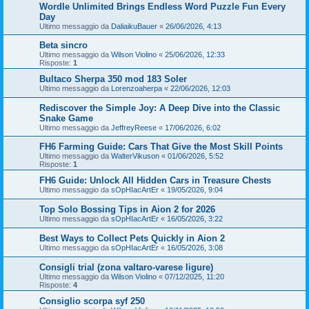
Wordle Unlimited Brings Endless Word Puzzle Fun Every
Day
Ultimo messaggio da
DaliaikuBauer
«
26/06/2026, 4:13
Beta sincro
Ultimo messaggio da
Wilson Violino
«
25/06/2026, 12:33
Risposte:
1
Bultaco Sherpa 350 mod 183 Soler
Ultimo messaggio da
Lorenzoaherpa
«
22/06/2026, 12:03
Rediscover the Simple Joy: A Deep Dive into the Classic
Snake Game
Ultimo messaggio da
JeffreyReese
«
17/06/2026, 6:02
FH6 Farming Guide: Cars That Give the Most Skill Points
Ultimo messaggio da
WalterVikuson
«
01/06/2026, 5:52
Risposte:
1
FH6 Guide: Unlock All Hidden Cars in Treasure Chests
Ultimo messaggio da
sOpHIacArtEr
«
19/05/2026, 9:04
Top Solo Bossing Tips in Aion 2 for 2026
Ultimo messaggio da
sOpHIacArtEr
«
16/05/2026, 3:22
Best Ways to Collect Pets Quickly in Aion 2
Ultimo messaggio da
sOpHIacArtEr
«
16/05/2026, 3:08
Consigli trial (zona valtaro-varese ligure)
Ultimo messaggio da
Wilson Violino
«
07/12/2025, 11:20
Risposte:
4
Consiglio scorpa syf 250