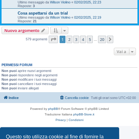
Ultimo messaggio da
Wilson Violino
«
02/02/2025, 22:23
Risposte:
3
Cosa aspettarsi da un trial
Ultimo messaggio da
Wilson Violino
«
02/02/2025, 22:19
Risposte:
21
Nuovo argomento
Pagina
1
di
20
1
2
3
4
5
20
Prossimo
579 argomenti
…
Vai a
PERMESSI FORUM
Non puoi
aprire nuovi argomenti
Non puoi
rispondere negli argomenti
Non puoi
modificare i tuoi messaggi
Non puoi
cancellare i tuoi messaggi
Non puoi
inviare allegati
Indice
Cancella cookie
Tutti gli orari sono
UTC+02:00
Powered by
phpBB
® Forum Software © phpBB Limited
Traduzione Italiana
phpBB-Store.it
Privacy
|
Condizioni
Questo sito utilizza cookie al fine di fornire la
Mototrial.it