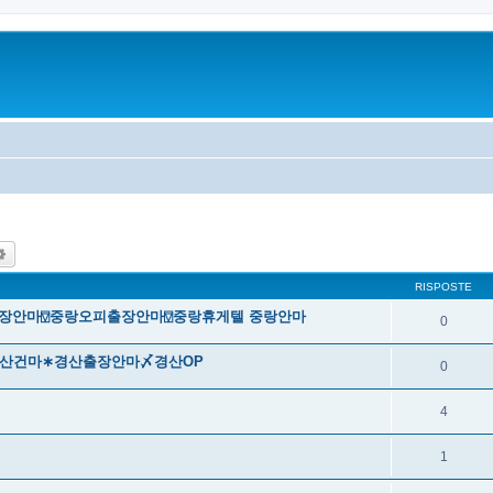
ca
Ricerca avanzata
RISPOSTE
랑출장안마⍔중랑오피출장안마⍔중랑휴게텔 중랑안마
0
㊗경산건마∗경산출장안마〆경산OP
0
4
1