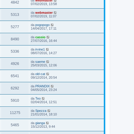
da
webmaster
4842
07/02/2019, 13:58
da
webmaster
5313
07/02/2019, 11:07
da
pogopogo
5277
14/04/2017, 17:11
da
cassio
8490
27/07/2016, 16:44
da
irvine1
5336
08/07/2016, 14:27
da
saeme
4926
25/03/2015, 12:06
da
old-cat
6541
09/12/2014, 20:54
da
PRANDIX
6292
04/05/2014, 23:24
da
Teo
5910
02/04/2014, 12:51
da
Spezza
11275
21/01/2014, 18:10
da
gianga
5465
15/12/2013, 9:44