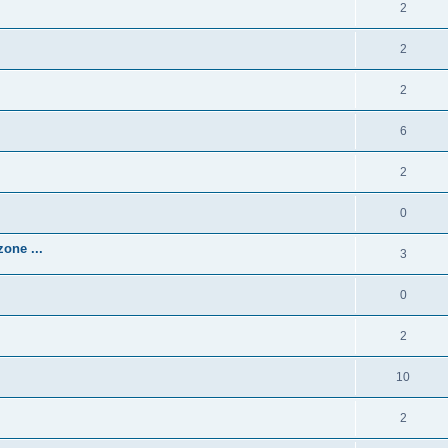
2
2
2
6
2
0
one ...
3
0
2
10
2