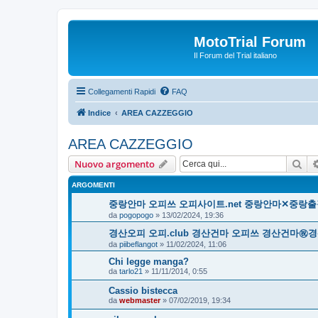
MotoTrial Forum
Il Forum del Trial italiano
Collegamenti Rapidi
FAQ
Indice
AREA CAZZEGGIO
AREA CAZZEGGIO
Cer
Nuovo argomento
ARGOMENTI
중랑안마 오피쓰 오피사이트.net 중랑안마✕중
da
pogopogo
» 13/02/2024, 19:36
경산오피 오피.club 경산건마 오피쓰 경산건마
da
piibeflangot
» 11/02/2024, 11:06
Chi legge manga?
da
tarlo21
» 11/11/2014, 0:55
Cassio bistecca
da
webmaster
» 07/02/2019, 19:34