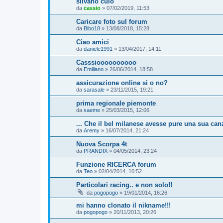
silvano culo
da
cassio
» 07/02/2019, 11:53
Caricare foto sul forum
da
Bibo18
» 13/08/2018, 15:28
Ciao amici
da
daniele1991
» 13/04/2017, 14:11
Casssioooooooooo
da
Emiliano
» 26/06/2014, 18:58
assicurazione online si o no?
da
sarasale
» 23/11/2015, 19:21
prima regionale piemonte
da
saeme
» 25/03/2015, 12:06
... Che il bel milanese avesse pure una sua canz
da
Aremy
» 16/07/2014, 21:24
Nuova Scorpa 4t
da
PRANDIX
» 04/05/2014, 23:24
Funzione RICERCA forum
da
Teo
» 02/04/2014, 10:52
Particolari racing.. e non solo!!
da
pogopogo
» 19/01/2014, 16:26
mi hanno clonato il nikname!!!
da
pogopogo
» 20/11/2013, 20:26