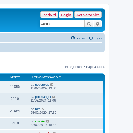
Iscriviti
Login
Active topics
Cerca
Ricerca avanzata
Iscriviti
Login
16 argomenti • Pagina
1
di
1
VISITE
ULTIMO MESSAGGIO
da
pogopogo
11895
13/02/2024, 19:36
da
piibeflangot
2110
11/02/2024, 11:06
da
Kim
21689
25/02/2020, 17:32
da
cassio
5410
22/02/2019, 18:44