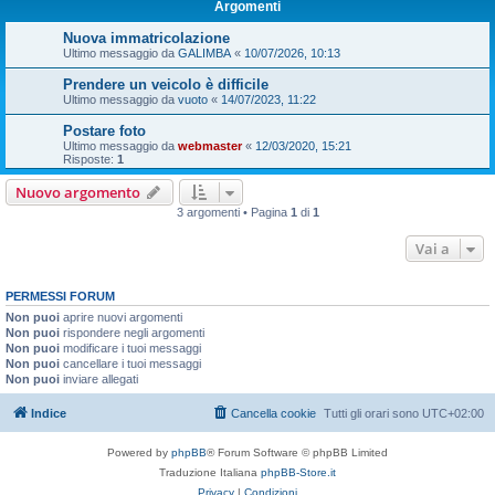
Argomenti
Nuova immatricolazione
Ultimo messaggio da
GALIMBA
«
10/07/2026, 10:13
Prendere un veicolo è difficile
Ultimo messaggio da
vuoto
«
14/07/2023, 11:22
Postare foto
Ultimo messaggio da
webmaster
«
12/03/2020, 15:21
Risposte:
1
Nuovo argomento
3 argomenti • Pagina
1
di
1
Vai a
PERMESSI FORUM
Non puoi
aprire nuovi argomenti
Non puoi
rispondere negli argomenti
Non puoi
modificare i tuoi messaggi
Non puoi
cancellare i tuoi messaggi
Non puoi
inviare allegati
Indice
Cancella cookie
Tutti gli orari sono
UTC+02:00
Powered by
phpBB
® Forum Software © phpBB Limited
Traduzione Italiana
phpBB-Store.it
Privacy
|
Condizioni