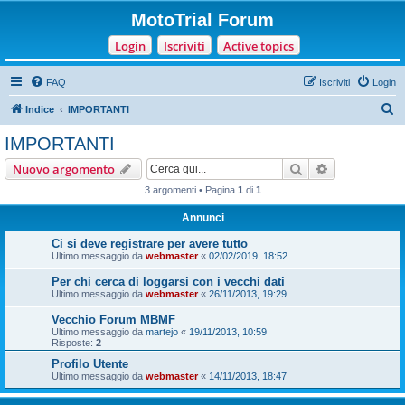
MotoTrial Forum
Login
Iscriviti
Active topics
FAQ
Iscriviti
Login
C
Indice
IMPORTANTI
e
IMPORTANTI
r
Cerca
Ricerca avan
Nuovo argomento
c
3 argomenti • Pagina
1
di
1
a
Annunci
Ci si deve registrare per avere tutto
Ultimo messaggio da
webmaster
«
02/02/2019, 18:52
Per chi cerca di loggarsi con i vecchi dati
Ultimo messaggio da
webmaster
«
26/11/2013, 19:29
Vecchio Forum MBMF
Ultimo messaggio da
martejo
«
19/11/2013, 10:59
Risposte:
2
Profilo Utente
Ultimo messaggio da
webmaster
«
14/11/2013, 18:47